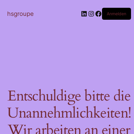
LinkedIn
Instagram
Facebook
hsgroupe
Anmelden
Entschuldige bitte die
Unannehmlichkeiten!
Wir arbeiten an einer